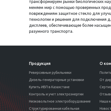
трансформируем рынки биологических нау
меняем мир с помощью проверенных продук
повреждениям защитное стекло для улучш
технологии и решения для подключения д
дисплеев, обеспечивающее более насыщенн
разумного транспорта.
Продукция
О ко
Реверсивные рубильники
Полит
Дизель-генераторные установки
От ди
Купить ИБП в Казахстане
Серти
Контроль и учет электроэнергии
Отзыв
Низковольтное электроборудование
Наша 
Структурированная кабельная
Новос