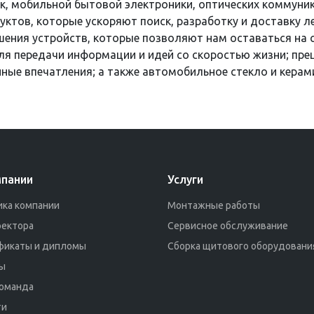
к, мобильной бытовой электроники, оптических коммуник
тов, которые ускоряют поиск, разработку и доставку ле
ения устройств, которые позволяют нам оставаться на с
ля передачи информации и идей со скоростью жизни; пре
ые впечатления; а также автомобильное стекло и керами
мпании
Услуги
ика компании
Монтажные работы
ректора
Сервисное обслуживание
фикаты и дипломы
Сборка щитового оборудовани
ы
команда
ти